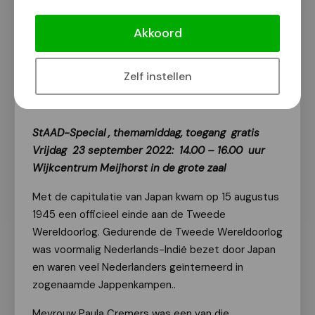
StAAD-Special "Mijn tijd in een
Jappenkamp"
Akkoord
Geschiedenis
Zelf instellen
Van onze redactie
11 september 2022
StAAD-Special , themamiddag, toegang gratis
Vrijdag 23 september 2022: 14.00 – 16.00 uur
Wijkcentrum Meijhorst in de grote zaal
Met de capitulatie van Japan kwam op 15 augustus
1945 een officieel einde aan de Tweede
Wereldoorlog. Gedurende de Tweede Wereldoorlog
was voormalig Nederlands-Indië bezet door Japan
en waren veel Nederlanders geïnterneerd in
zogenaamde Jappenkampen..
Mevrouw Paula Cremers was een van die