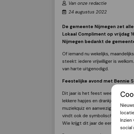
Van onze redactie
24 augustus 2022
De gemeente Nijmegen zet alle v
Lokaal Compliment op vrijdag 1
Nijmegen bedankt de gemeente a
Of iemand nu wekelijks, maandelijks
steekt: iedere vrijwilliger is welko
van harte uitgenodigd.
Feestelijke avond met Bennie S
Coo
Dit jaar is het feest weer live in 
lekkere hapjes en drankjes, verzor
Nieuws
muziekquiz en aanwezigen kunnen lud
locati
vindt ook de symbolische uitreiking
Inzien
Wie krijgt dit jaar de eer om doo
social