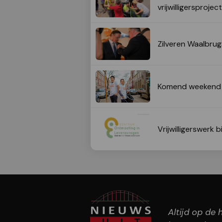
vrijwilligersproje
Zilveren Waalbrug
Komend weekend v
Vrijwilligerswerk
Altijd op de