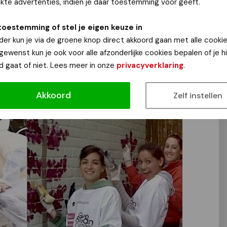
te advertenties, indien je daar toestemming voor geeft.
tis. Aanmelden kan via de website van de
.geldersehanden.nl/nijmegen
toestemming of stel je eigen keuze in
der kun je via de groene knop direct akkoord gaan met alle cookie
.30 uur)
 gewenst kun je ook voor alle afzonderlijke cookies bepalen of je 
dderstraat 23, Nijmegen
d gaat of niet. Lees meer in onze
privacyverklaring
.
Akkoord
Zelf instellen