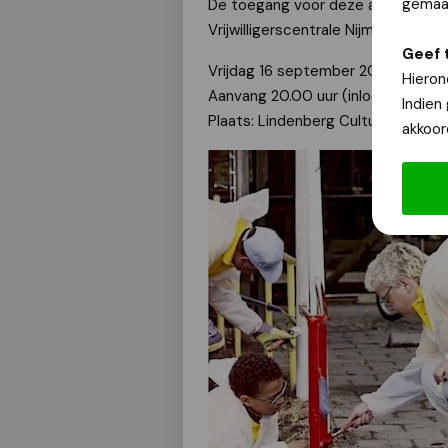
gemaak
De toegang voor deze avond is gra
Vrijwilligerscentrale Nijmegen:
www
Geef 
Vrijdag 16 september 2022
Hieron
Aanvang 20.00 uur (inloop vanaf 19
Indien
Plaats: Lindenberg Cultuurhuis, Ri
akkoor