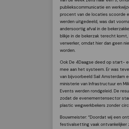
van de week zelfs naar een 9, omd
publiekscommunicatie en werkwijze
procent van de locaties scoorde ee
werden uitgedeeld, was dat voorna
andersoortig afval in de bekerzak
blikje in de bekerzak terecht komt
verwerker, omdat hier dan geen n
worden.
Ook De 4Daagse deed op start- en
mee aan het systeem. Er was teven
van bijvoorbeeld Sail Amsterdam e
ministerie van Infrastructuur en M
Events werden rondgeleid. De res
zodat de evenementensector startk
plastic wegwerkbekers zonder circ
Bouwmeister: “Doordat wij een ont
festivalsetting vaak ontvankelijker