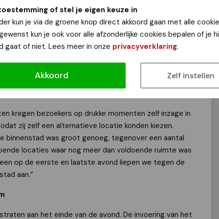
toestemming of stel je eigen keuze in
uurder van Stichting Vierdaagsefeesten: “Omdat wij een
der kun je via de groene knop direct akkoord gaan met alle cookie
aarvoor mensen geen entreekaartje hoeven te kopen, zijn wij
 gewenst kun je ook voor alle afzonderlijke cookies bepalen of je 
eer. Het is ook niet onze ambitie om elke editie
d gaat of niet. Lees meer in onze
privacyverklaring
.
willen een fijn, toegankelijk evenement zijn met een goede
aarvan wordt immers alle programmering betaald - en een
Akkoord
Zelf instellen
 Daarom houden wij ons vooral bezig met sfeerbeleving en
en kregen bezoekers op drukke momenten zelf inzage in
odat zij zelf een alternatieve locatie konden kiezen.
de binnenstad was groot genoeg, tegenover een aantal
ldoende locaties waar nog meer dan voldoende ruimte was
leen op de eerste en laatste avond liepen we tegen de
stad aan.”
em
traten aan het einde van de avond. De invoering van het