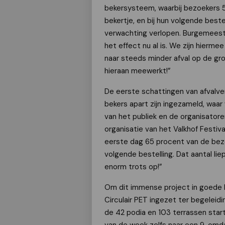
bekersysteem, waarbij bezoekers 
bekertje, en bij hun volgende best
verwachting verlopen. Burgemeest
het effect nu al is. We zijn hierm
naar steeds minder afval op de gro
hieraan meewerkt!”
De eerste schattingen van afvalve
bekers apart zijn ingezameld, waa
van het publiek en de organisator
organisatie van het Valkhof Festiv
eerste dag 65 procent van de bezoe
volgende bestelling. Dat aantal li
enorm trots op!”
Om dit immense project in goede b
Circulair PET ingezet ter begelei
de 42 podia en 103 terrassen start