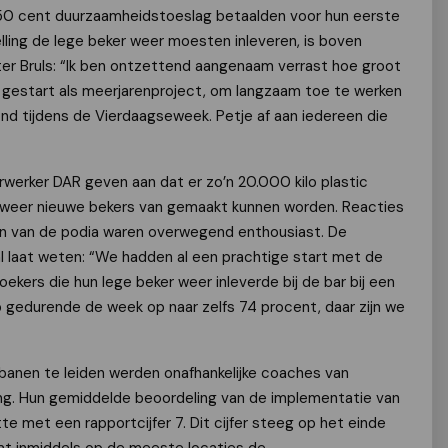
50 cent duurzaamheidstoeslag betaalden voor hun eerste
elling de lege beker weer moesten inleveren, is boven
er Bruls: “Ik ben ontzettend aangenaam verrast hoe groot
ee gestart als meerjarenproject, om langzaam toe te werken
nd tijdens de Vierdaagseweek. Petje af aan iedereen die
rwerker DAR geven aan dat er zo’n 20.000 kilo plastic
r weer nieuwe bekers van gemaakt kunnen worden. Reacties
en van de podia waren overwegend enthousiast. De
al laat weten: “We hadden al een prachtige start met de
kers die hun lege beker weer inleverde bij de bar bij een
ep gedurende de week op naar zelfs 74 procent, daar zijn we
anen te leiden werden onafhankelijke coaches van
ding. Hun gemiddelde beoordeling van de implementatie van
te met een rapportcijfer 7. Dit cijfer steeg op het einde