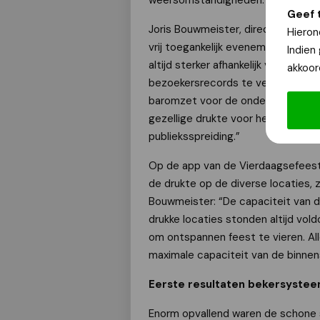
weersomstandigheden.
Geef 
Joris Bouwmeister, directeur-best
Hieron
vrij toegankelijk evenement zijn w
Indien
altijd sterker afhankelijk van het w
akkoor
bezoekersrecords te vestigen: we 
baromzet voor de ondernemers - d
gezellige drukte voor het publiek.
publieksspreiding.”
Op de app van de Vierdaagsefeest
de drukte op de diverse locaties, z
Bouwmeister: “De capaciteit van 
drukke locaties stonden altijd vo
om ontspannen feest te vieren. Al
maximale capaciteit van de binnen
Eerste resultaten bekersyste
Enorm opvallend waren de schone s