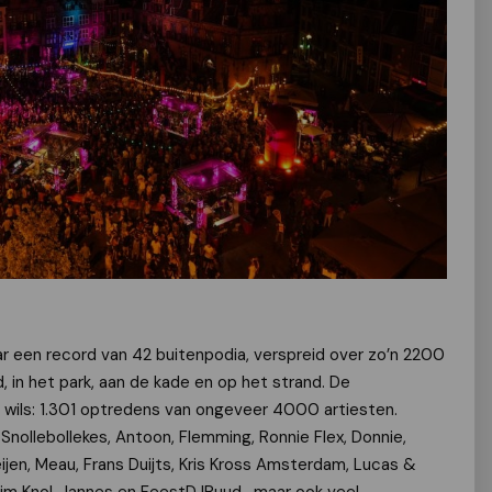
ar een record van 42 buitenpodia, verspreid over zo’n 2200
 in het park, aan de kade en op het strand. De
wils: 1.301 optredens van ongeveer 4000 artiesten.
Snollebollekes, Antoon, Flemming, Ronnie Flex, Donnie,
ijen, Meau, Frans Duijts, Kris Kross Amsterdam, Lucas &