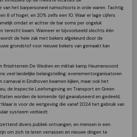
at inmiddels op de meeste locaties de
 van het barpersoneel ruimschoots in orde waren. Tachtig
n 8 of hoger, en 20% zelfs een 10. Waar er lage cijfers
melijk omdat er achter de bar soms per ongeluk
ken terecht kwam. Wanneer er bijvoorbeeld slechts één
, wordt de hele zak met bekers afgekeurd door de
ieuwe grondstof voor nieuwe bekers van gemaakt kan
 finishterrein De Wedren en militair kamp Heumensoord
s veel landelijke belangstelling: evenementorganisatoren
n carnaval in Eindhoven kwamen kijken, maar ook het
ilieu, de Inspectie Leefomgeving en Transport en Green
ultaten worden de komende tijd geanalyseerd en gedeeld,
laar is voor de wetgeving die vanaf 2024 het gebruik van
ulair systeem verbiedt.
zettend divers publiek ontvangen, en mensen in een
 zijn om zich te laten verrassen en nieuwe dingen te