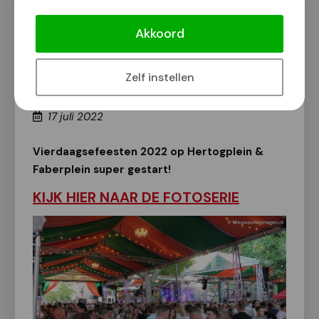
[Foto’s] Vierdaagsefeesten 2022 op
Hertogplein & Faberplein super
Akkoord
gestart!
Vierdaagsefeesten 2022
Zelf instellen
Van onze redactie
17 juli 2022
Vierdaagsefeesten 2022 op Hertogplein &
Faberplein super gestart!
KIJK HIER NAAR DE FOTOSERIE