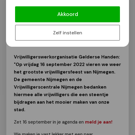
Grootste vrijwilligersfeest van
Nijmegen: meld je alvast aan!
Akkoord
Vrijwilligerswerk
Zelf instellen
Van onze redactie
15 juli 2022
Vrijwilligerswerkorganisatie Gelderse Handen:
"Op vrijdag 16 september 2022 vieren we weer
het grootste vrijwilligersfeest van Nijmegen.
De gemeente Nijmegen en de
Vrijwilligerscentrale Nijmegen bedanken
hiermee alle vrijwilligers die een steentje
bijdragen aan het mooier maken van onze
stad.
Zet 16 september in je agenda en
meld je aan!
We maken je vast lekker met een paar