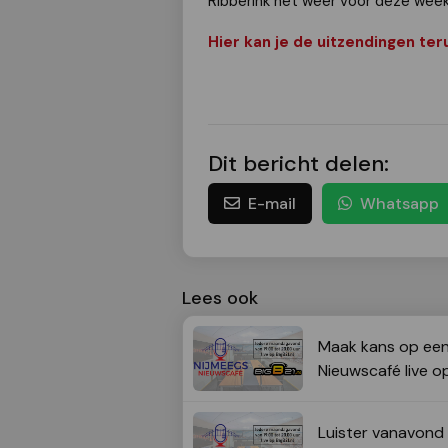
Ribberink het weer voor deze wee
Hier kan je de uitzendingen ter
Dit bericht delen:
E-mail
Whatsapp
Lees ook
Maak kans op een 
Nieuwscafé live o
Luister vanavond 