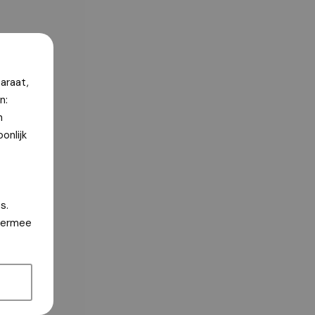
araat,
n:
n
onlijk
s.
hiermee