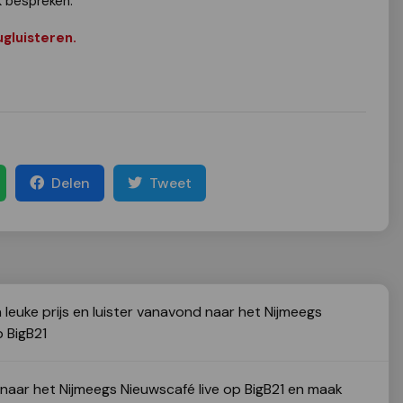
k bespreken.
ugluisteren.
Delen
Tweet
leuke prijs en luister vanavond naar het Nijmeegs
p BigB21
naar het Nijmeegs Nieuwscafé live op BigB21 en maak