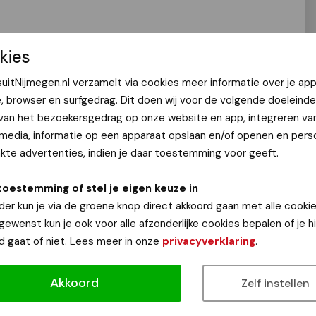
kies
uitNijmegen.nl verzamelt via cookies meer informatie over je app
 Nijmeegs Nieuwscafé live te luisteren
e, browser en surfgedrag. Dit doen wij voor de volgende doeleinde
d is tussen 19.00 en 20.00 uur het nieuws uit de
 van het bezoekersgedrag op onze website en app, integreren va
oren.
 media, informatie op een apparaat opslaan en/of openen en perso
interactie met de luisteraar en uiteraard een muzikale
te advertenties, indien je daar toestemming voor geeft.
dioshow. Ook is er iedere week een prijs te winnen in ‘Win
over Nijmegen wordt getest. Niet alleen passeert het
toestemming of stel je eigen keuze in
megen de revue, maar ook nieuwsfeiten uit dezelfde week
der kun je via de groene knop direct akkoord gaan met alle cookie
.
 gewenst kun je ook voor alle afzonderlijke cookies bepalen of je 
d gaat of niet. Lees meer in onze
privacyverklaring
.
vanuit de radiostudio van BigB21.
Klik hier en luister live
lijks in een gezellige en ontspannen setting
Akkoord
 Toine zal afwisselend duo’s vormen met mede-
Zelf instellen
 en Nick. Verder zal voormalig RTL-weervrouw Margot