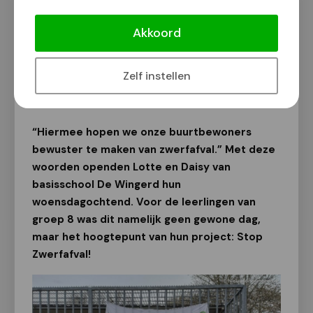
Zwerfafval: van snoeppapiertje tot
frituurpan
Akkoord
Onderwijs
Zelf instellen
Van onze redactie
20 april 2022
“Hiermee hopen we onze buurtbewoners
bewuster te maken van zwerfafval.” Met deze
woorden openden Lotte en Daisy van
basisschool De Wingerd hun
woensdagochtend. Voor de leerlingen van
groep 8 was dit namelijk geen gewone dag,
maar het hoogtepunt van hun project: Stop
Zwerfafval!