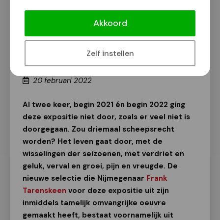
Driemaal is scheepsrecht: expositie
Frank Tarenskeen in kerkje van
Akkoord
Persingen
Kunst
Zelf instellen
Van onze redactie
20 februari 2022
Al twee keer, begin 2021 én begin 2022 ging
deze expositie niet door, zoals er veel niet is
doorgegaan. Zou driemaal scheepsrecht
worden? Het leven gaat door, met de
wisselingen der seizoenen, met verdriet en
geluk, verval en groei, pijn en vreugde. De
nieuwe selectie die Nijmegenaar
Frank
Tarenskeen
voor deze expositie uit zijn
inmiddels tamelijk omvangrijke oeuvre
gemaakt heeft, bestaat voornamelijk uit