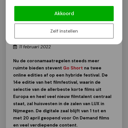
International Short Film Festival
Nijmegen 'Go Short' maakt zich op
Akkoord
voor 14e festivaleditie
Kunst
Zelf instellen
Van onze redactie
11 februari 2022
Nu de coronamaatregelen steeds meer
ruimte bieden stevent
Go Short
na twee
online edities af op een hybride festival. De
14e editie van het filmfestival, waarin de
selectie van de allerbeste korte films uit
Europa en heel veel nieuw filmtalent centraal
staat, zal huisvesten in de zalen van LUX in
Nijmegen. De digitale zaal blijft van 1 tot en
met 20 april geopend voor On Demand films
en veel verdiepende content.