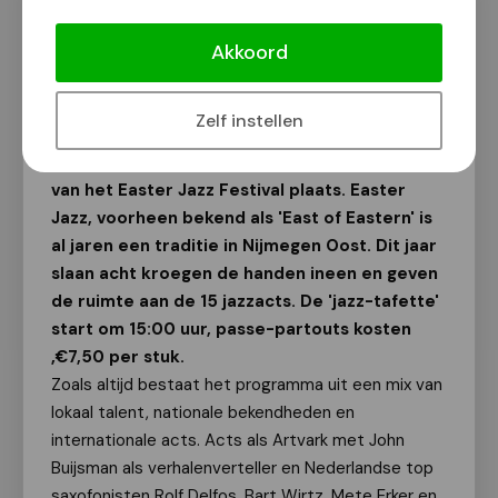
Nijmegen Oost in de ban van jazz op
tweede paasdag
Akkoord
Van onze redactie
18 april 2014
Zelf instellen
Op maandag 21 april vindt de volgende editie
van het Easter Jazz Festival plaats. Easter
Jazz, voorheen bekend als 'East of Eastern' is
al jaren een traditie in Nijmegen Oost. Dit jaar
slaan acht kroegen de handen ineen en geven
de ruimte aan de 15 jazzacts. De 'jazz-tafette'
start om 15:00 uur, passe-partouts kosten
‚€7,50 per stuk.
Zoals altijd bestaat het programma uit een mix van
lokaal talent, nationale bekendheden en
internationale acts. Acts als Artvark met John
Buijsman als verhalenverteller en Nederlandse top
saxofonisten Rolf Delfos, Bart Wirtz, Mete Erker en